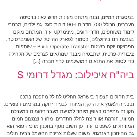
במסגרת המיזם, נבנה מתחם מעונות חדש לאוניברסיטה
העברית, הכולל 700 חדרים ו-90 דירות סגל, גני ילדים, מרחבי
לימוד משותפים, חדרי חוגים, מינימרקט ועוד. המתחם מוקם
בגבעת רם בירושלים, בסמוך לפארק ההייטק של האוניברסיטה.
הפרויקט יוקם בשיטת Build Operate Transfer – שותפות
ציבורית-פרטית, שתבטיח מבנה שמתאים לצרכים של הקהילה,
כדי לספק את התנאים המושלמים לחיי חברה […]
ביה"ח איכילוב: מגדל דרומי S
בית החולים הצפוף בישראל החליט לחולל מהפכה בתכנון
ובבנייה ולאמץ את התקן המיוחד לבנייה ירוקה במרכזים רפואיים.
תקו זה מתייחס באופן מיוחד למניעת מעבר זיהומים במערכת
המיזוג, הזרמת אוויר צח לחלל החדרים, מחזור וצמצום המים
המורחקים לשפכים ועוד. פן חשוב נוסף בתכנון מרכז רפואי הוא
גם החיסכון האנרגטי, משום שעלות צריכת החשמל בבית חולים